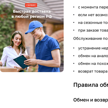
с момента пере
если нет возмо
на сезонные то
при заказе това
Обслуживание по 
устранение нед
обмен на анало
обмен на похож
возврат товара
Правила обм
Обмен и возв