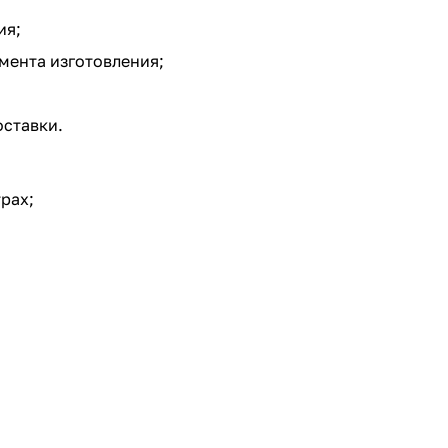
ия;
омента изготовления;
оставки.
рах;