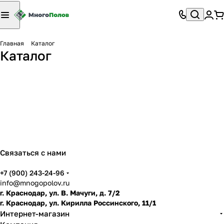
Кварц-виниловые
Межкомнатные
Главная
Каталог
Ламинат
SPC Ламинат
Виниловые полы
полы
Каталог
двери
Входные двери
1224 товара
1042 товара
Паркет
Линолеум
387 товаров
737 товаров
Плинтус
Подложка
1148 товаров
131 товар
Строительная химия
Аксессуары
75 товаров
618 товаров
462 товара
26 товаров
45 товаров
6 товаров
Связаться с нами
+7 (900) 243-24-96
info@mnogopolov.ru
г. Краснодар, ул. В. Мачуги, д. 7/2
г. Краснодар, ул. Кирилла Россинского, 11/1
Интернет-магазин